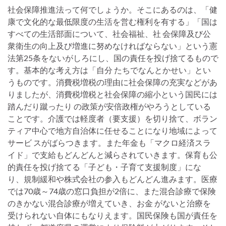
社会保障推進法って何でしょうか。そこにあるのは、「健
康で文化的な最低限度の生活を営む権利を有する」「国は
すべての生活部面について、社会福祉、社 会保障及び公
衆衛生の向上及び増進に努めなければならない」という憲
法第25条をないがしろにし、国の責任を投げ捨てるもので
す。基本的な考え方は「自分 たちでなんとかせい」とい
うものです。消費税増税の理由に社会保障の充実などがあ
りましたが、消費税増税と社会保障の縮小という国民には
踏んだり蹴ったり の政策が安倍政権がやろうとしている
ことです。介護では軽度者（要支援）を切り捨て、ボラン
ティア中心で地方自治体に任せることになり地域によって
サービ スがばらつきます。また年金も「マクロ経済スラ
イド」で支給もどんどんと減らされていきます。保育も公
的責任を投げ捨てる「子ども・子育て支援制度」にな
り、規制緩和や株式会社の参入もどんどん進みます。医療
では70歳～74歳の窓口負担が2倍に、また混合診療で保険
のきかない混合診療が増えていき、お金 がないと治療を
受けられない自体にもなりえます。国民保険も国が責任を