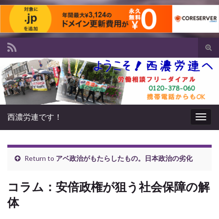
Tog
sear
Search for:
for
西濃労連です！
Togg
navig
Return to
アベ政治がもたらしたもの。日本政治の劣化
コラム：安倍政権が狙う社会保障の解
体