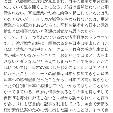
とは、武器輸出三原則が見直され、日本の企業が軍需産業
化していく道を開くことになる。武器は当然使わないと消
費されない。軍需産業のために紛争を起こしているとは思
いたくないが、アメリカが戦争をやめられないのは、軍需
産業からの圧力もあるだろう。平和を希求する日本と武器
輸出とは相容れないと普通の感覚から思うのだが・・。
そして、もう一つ言われているのが湾岸戦争のトラウマで
ある。湾岸戦争の時に、巨額の資金を日本は拠出した（こ
れは当然私たちの税金）が、クェート政府の感謝記事に日
本が載っていなかったことで、お金だけではダメ、人も出
さないとダメなんだと考えてしまったことである。ただこ
れについては、日本の拠出したお金のほとんどはアメリカ
に渡ったこと、クェートの記事は日本が参加できない多国
籍軍への感謝記事だったことから、日本の名前が載らなか
ったのは別に日本に感謝していないからではないことがわ
かってきている。政府は何事かあるとこの事を持ち出して
自衛隊を海外に派遣しないと世界から認められないと言う
があまりにも恣意的に記事を利用している。国会で安倍政
権が安保法案のために例に出した諸々のことは、すべて自