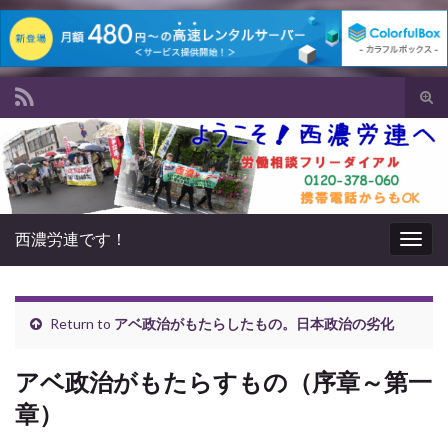
Tog
sear
Search for:
for
西濃労連です！
Togg
navig
Return to
アベ政治がもたらしたもの。日本政治の劣化
アベ政治がもたらすもの（序章～第一
章）