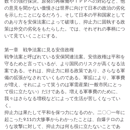
数々の強行採決。原発の再稼働やＴＰＰへの対応など、他
の意見を聞かない傲慢さは世界に向けて日本の政治の劣化
を示したことになるだろう。そして日本の平和国家として
のあり方を安保法案によって破壊し、抑止力に固執する政
策は外交の劣化をもたらした。では、それぞれの事柄につ
いて見ていくことにする。
第一章 戦争法案に見る安倍政権
戦争法案と呼ばれている安保関連法案。安倍政権は平和を
守るためと言っているが、より国民のリスクが高くなる法
案である。それは、抑止力に頼る政策であり、さらなる軍
備の拡張がなされていくものである。軍拡により、軍事費
が増え、それによって笑うのは軍需産業(一般市民にとっ
て役に立たない）だけである。増える軍事費のために、
我々はさらなる増税などによって生活が苦しくなってい
く。
抑止力は果たして平和を保つ力になるのか。二〇〇一年に
起こった9.11の大惨事からわかったことは、自爆テロのよ
うな攻撃に対して、抑止力は何も役に立たないことであ