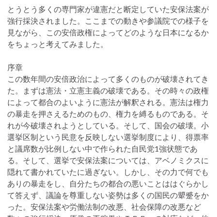
とうとう多くの専門家が違憲だと断定していた安保法案が
強行採決されました。ここまでの動きや参議院での様子を
見ながら、この安倍政権によってどのような日本になるか
をちょっと考えてみました。
序章
この数年間の安倍政治によって多くのものが破壊されてき
た。まずは憲法・立憲主義の破壊である。その時々の政権
によって都合のよいように憲法が解釈される。憲法は権力
の暴走を押さえるためのもの、権力を縛るものである。そ
れが今破壊されようとしている。そして、国会の破壊。小
選挙区制という民意を反映しない選挙制度により、得票率
と議席数が比例しない中で作られた自民党1強状態であ
る。そして、選挙で安保法案については、アベノミクスに
隠れて書かれていたに過ぎない。しかし、その力で何でも
ありの暴走をし、自分たちの都合の悪いことははぐらかし
て答えず、議論を尊重しない姿勢は多くの国民の顰蹙をか
った。安保法案や労働法制の改悪、社会保障の改悪など