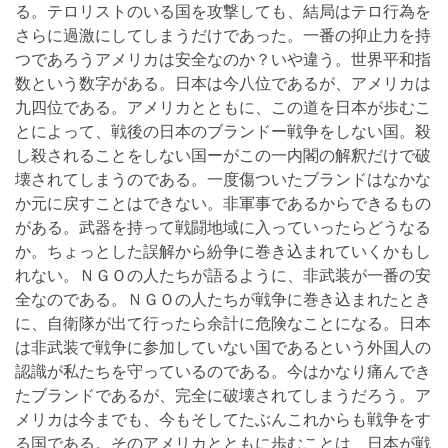
る。テロリストのいる国を攻撃しても、結局はテロ行為を
さらに過激にしてしまうだけであった。一番の抑止力を持
つであろうアメリカは安全なのか？いや違う。世界平和指
数という数字がある。日本は今八位であるが、アメリカは
九四位である。アメリカとともに、この道を日本が歩むこ
とによって、戦後の日本のブランドー戦争をしない国。殺
し殺されることをしない国ーがこの一内閣の解釈だけで破
壊されてしまうのである。一度傷ついたブランドはなかな
か元に戻すことはできない。非軍事であるからできるもの
がある。武器を持って戦闘地域に入っていったらどうなる
か。ちょっとした誤解から紛争に巻き込まれていくかもし
れない。ＮＧＯの人たちが語るように、非武装が一番の安
全なのである。ＮＧＯの人たちが戦争に巻き込まれたとき
に、自衛隊が出て行ったら余計に危険なことになる。日本
は非武装で戦争に参加していない国であるという外国人の
認識が私たちを守っているのである。今はかなり痛んでき
たブランドであるが、完全に破壊されてしまうだろう。ア
メリカは今までも、今もそしてたぶんこれからも戦争をす
る国である。そのアメリカとともに歩むことは、日本が戦