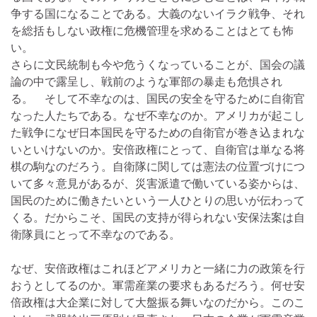
争する国になることである。大義のないイラク戦争、それ
を総括もしない政権に危機管理を求めることはとても怖
い。
さらに文民統制も今や危うくなっていることが、国会の議
論の中で露呈し、戦前のような軍部の暴走も危惧され
る。 そして不幸なのは、国民の安全を守るために自衛官
なった人たちである。なぜ不幸なのか。アメリカが起こし
た戦争になぜ日本国民を守るための自衛官が巻き込まれな
いといけないのか。安倍政権にとって、自衛官は単なる将
棋の駒なのだろう。自衛隊に関しては憲法の位置づけにつ
いて多々意見があるが、災害派遣で働いている姿からは、
国民のために働きたいという一人ひとりの思いが伝わって
くる。だからこそ、国民の支持が得られない安保法案は自
衛隊員にとって不幸なのである。
なぜ、安倍政権はこれほどアメリカと一緒に力の政策を行
おうとしてるのか。軍需産業の要求もあるだろう。何せ安
倍政権は大企業に対して大盤振る舞いなのだから。このこ