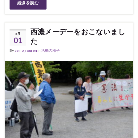
続きを読む
西濃メーデーをおこないまし
5月
01
た
By
seino_rouren
in
活動の様子