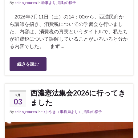
By
seino_rouren
in
幹事より
,
活動の様子
2026年7月11日（土）の14：00から、西濃民商か
ら講師を招き、消費税についての学習会を行いまし
た。内容は、消費税の真実というタイトルで、私たち
が消費税について誤解していることがいろいろと分か
る内容でした。 まず …
続きを読む
西濃憲法集会2026に行ってき
5月
03
ました
By
seino_rouren
in
つぶやき（事務局より）
,
活動の様子