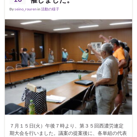
By
seino_rouren
in
活動の様子
７月１５日(火）午後７時より、第３５回西濃労連定
期大会を行いました。議案の提案後に、各単組の代表