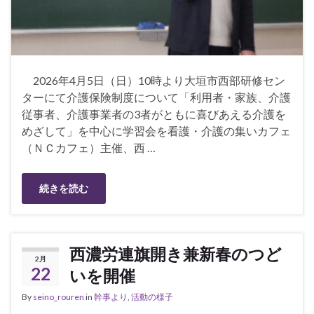
2026年4月5日（日）10時より大垣市西部研修セン
ターにて介護保険制度について「利用者・家族、介護
従事者、介護事業者の3者がともに喜びあえる介護を
めざして」を中心に学習会を看護・介護の集いカフェ
（ＮＣカフェ）主催、西 …
続きを読む
西濃労連旗開き兼新春のつど
2月
22
いを開催
By
seino_rouren
in
幹事より
,
活動の様子