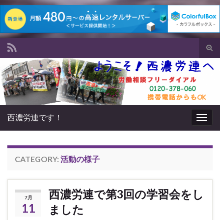
Tog
sear
Search for:
for
西濃労連です！
Togg
navig
CATEGORY:
活動の様子
西濃労連で第3回の学習会をし
7月
11
ました