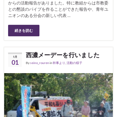
からの活動報告がありました。特に教組からは市教委
との懇談のパイプを作ることができた報告や、青年ユ
ニオンのある分会の新しい代表 …
続きを読む
西濃メーデーを行いました
5月
01
By
seino_rouren
in
幹事より
,
活動の様子