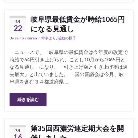
岐阜県最低賃金が時給1065円
8月
22
になる見通し
By
seino_rouren
in
幹事より
,
活動の様子
ニュースで、「岐阜県の最低賃金は今年度の改定で
時給で64円引き上げられ、ことし10月から1065円と
なる見通し」になり、「引き上げ額と引き上げ率は過
去最大」と出ていました。 国の審議会は今月、岐
阜県を含む３４都道府県 …
続きを読む
第35回西濃労連定期大会を開
7月
16
催しました。