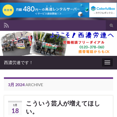
Tog
sear
Search for:
for
西濃労連です！
Togg
navig
3月 2024
ARCHIVE
こういう芸人が増えてほし
3月
18
い。